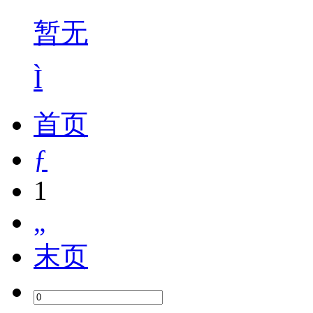
暂无
Ì
首页
ƒ
1
„
末页